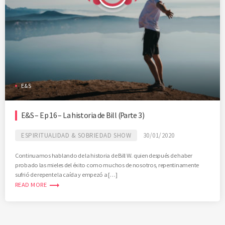
E&S
E&S – Ep 16 – La historia de Bill (Parte 3)
ESPIRITUALIDAD & SOBRIEDAD SHOW
30/01/2020
Continuamos hablando de la historia de Bill W. quien después de haber
probado las mieles del éxito como muchos de nosotros, repentinamente
sufrió de repente la caída y empezó a […]
trending_flat
READ MORE