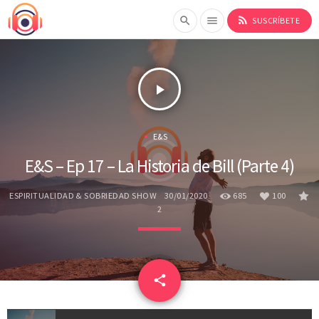
rss_feed
search
menu
SUSCRÍBETE
play_arrow
E&S
E&S – Ep 17 – La Historia de Bill (Parte 4)
ESPIRITUALIDAD & SOBRIEDAD SHOW
30/01/2020
685
100
2
email
share
100