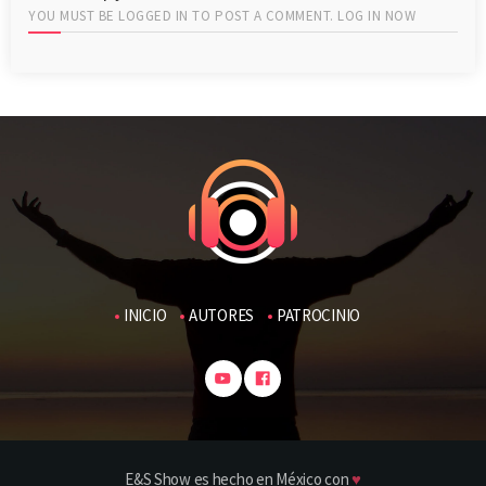
YOU MUST BE LOGGED IN TO POST A COMMENT.
LOG IN NOW
INICIO
AUTORES
PATROCINIO
E&S Show es hecho en México con
♥