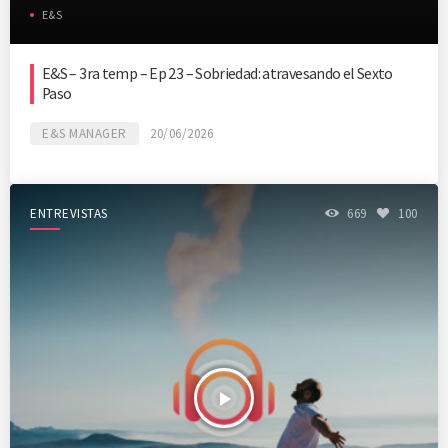
E&S
E&S – 3ra temp – Ep 23 – Sobriedad: atravesando el Sexto
Paso
E&S MANAGER
20/06/2026
ENTREVISTAS
669
100
play_arrow