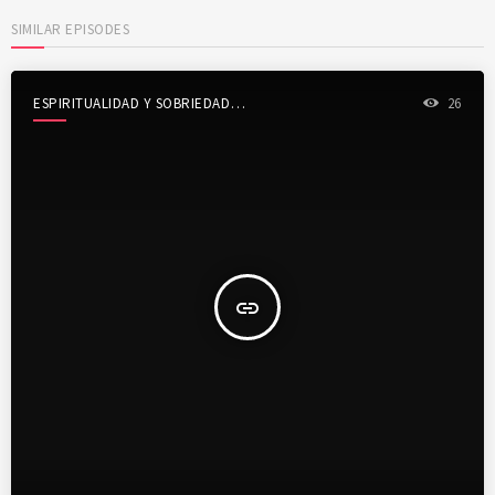
SIMILAR EPISODES
ESPIRITUALIDAD Y SOBRIEDAD
26
SHOW
insert_link