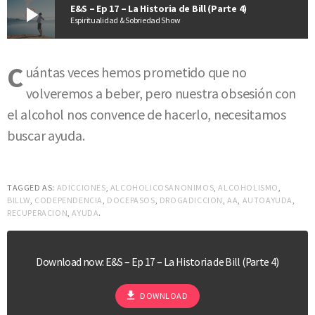
play_arrow
E&S – Ep 17 – La Historia de Bill (Parte 4)
Espiritualidad & Sobriedad Show
C
uántas veces hemos prometido que no
volveremos a beber, pero nuestra obsesión con
el alcohol nos convence de hacerlo, necesitamos
buscar ayuda.
TAGGED AS:
ADICCIONES
,
ALCOHOLICOSANONIMOS
,
ALCOHOLISMO
,
BILLW
,
CODEPENDENCIA
,
DOCEPASOS
,
DROGADICCION
,
AA
,
AUTOAYUDA
,
RECUPERACION
,
AYUDA
.
Download now: E&S – Ep 17 – La Historia de Bill (Parte 4)
file_download
DOWNLOAD