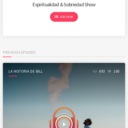
Espiritualidad & Sobriedad Show
list
ARCHIVE
PREVIOUS EPISODE
LA HISTORIA DE BILL
693
100
play_arrow