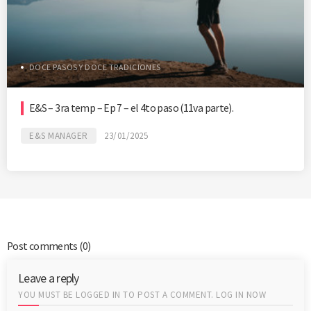
DOCE PASOS Y DOCE TRADICIONES
E&S – 3ra temp – Ep 7 – el 4to paso (11va parte).
E&S MANAGER
23/01/2025
Post comments
(0)
Leave a reply
YOU MUST BE LOGGED IN TO POST A COMMENT.
LOG IN NOW