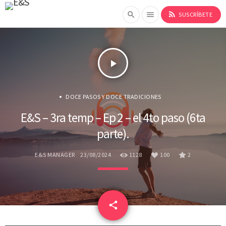
rss_feed
search
menu
SUSCRÍBETE
play_arrow
DOCE PASOS Y DOCE TRADICIONES
E&S – 3ra temp – Ep 2 – el 4to paso (6ta
parte).
E&S MANAGER
23/08/2024
1128
100
2
email
share
100