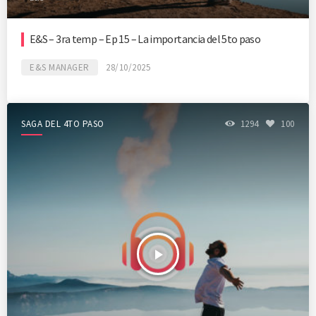
E&S – 3ra temp – Ep 15 – La importancia del 5to paso
E&S MANAGER
28/10/2025
SAGA DEL 4TO PASO
1294
100
play_arrow