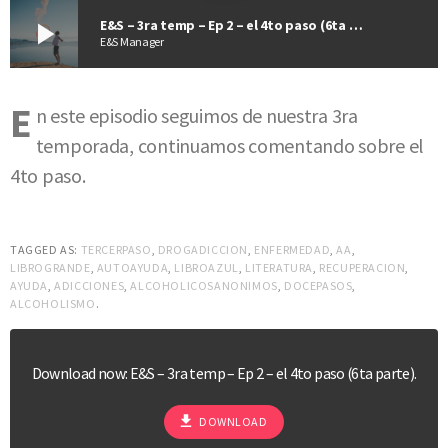
play_arrow
E&S – 3ra temp – Ep 2 – el 4to paso (6ta parte).
E&S Manager
E
n este episodio seguimos de nuestra 3ra
temporada, continuamos comentando sobre el
4to paso.
TAGGED AS:
TERCERPASO
,
DROGADICCION
,
ENFERMEDAD
,
AA
,
LIBROGRANDE
,
AUTOAYUDA
,
LIBROAZUL
,
LITERATURA
,
RECUPERACION
,
AYUDA
,
ADICCIONES
,
ALCOHOLICOSANONIMOS
,
DOCEPASOS
,
ALCOHOLISMO
.
Download now: E&S – 3ra temp – Ep 2 – el 4to paso (6ta parte).
file_download
DOWNLOAD