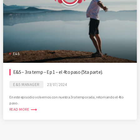
E&S
E&S – 3ra temp – Ep 1 – el 4to paso (5ta parte).
E&S MANAGER
23/07/2024
En este episodio volvemos con nuestra 3ra temporada, retomando el 4to
paso.
trending_flat
READ MORE