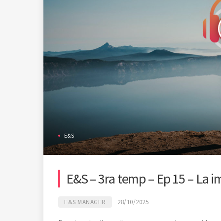
E&S
E&S – 3ra temp – Ep 15 – La i
E&S MANAGER
28/10/2025