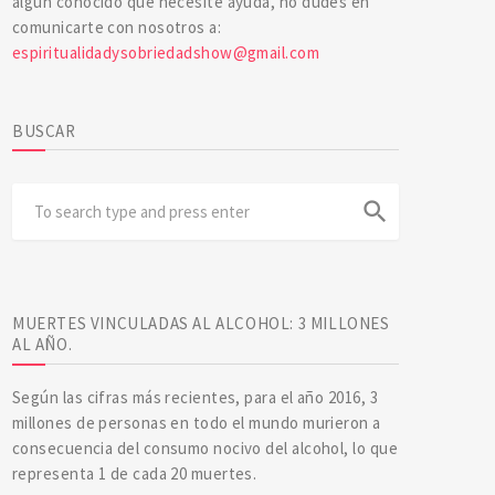
algún conocido que necesite ayuda, no dudes en
comunicarte con nosotros a:
espiritualidadysobriedadshow@gmail.com
BUSCAR
search
MUERTES VINCULADAS AL ALCOHOL: 3 MILLONES
AL AÑO.
Según las cifras más recientes, para el año 2016, 3
millones de personas en todo el mundo murieron a
consecuencia del consumo nocivo del alcohol, lo que
representa 1 de cada 20 muertes.