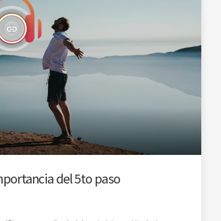
insert_link
mportancia del 5to paso