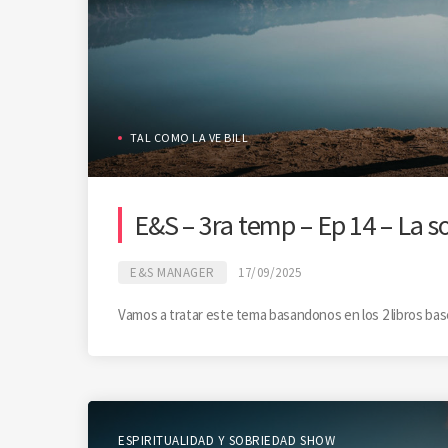
TAL COMO LA VE BILL
E&S – 3ra temp – Ep 14 – La s
E&S MANAGER
17/09/2025
Vamos a tratar este tema basandonos en los 2 libros base d
ESPIRITUALIDAD Y SOBRIEDAD SHOW