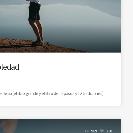
oledad
e aa (el libro grande y el libro de 12 pasos y 12 tradiciones).
969
100