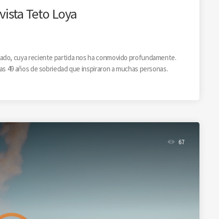
vista Teto Loya
tado, cuya reciente partida nos ha conmovido profundamente.
ras 49 años de sobriedad que inspiraron a muchas personas.
67