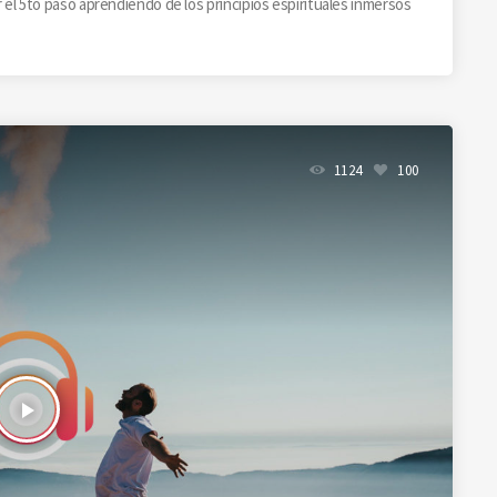
el 5to paso aprendiendo de los principios espirituales inmersos
1124
100
play_arrow