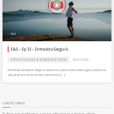
play_arrow
E&S
E&S – Ep 33 – Entrevista Sergio A.
ESPIRITUALIDAD & SOBRIEDAD SHOW
10/07/2020
Entrevista al padrino Sergio A. quien nos cuenta cómo dedica gran parte de su
vida al servicio en Alcohólicos Anónimos […]
CONTÁCTANOS
Sufres por problemas con las adicciones o tienes algún