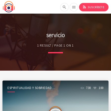
rss_feed
search
menu
SUSCRÍBETE
servicio
1 RESULT / PAGE 1 ON 1
ESPIRITUALIDAD Y SOBRIEDAD
730
100
SHOW