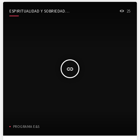
ESPIRITUALIDAD Y SOBRIEDAD
25
SHOW
insert_link
PROGRAMA E&S