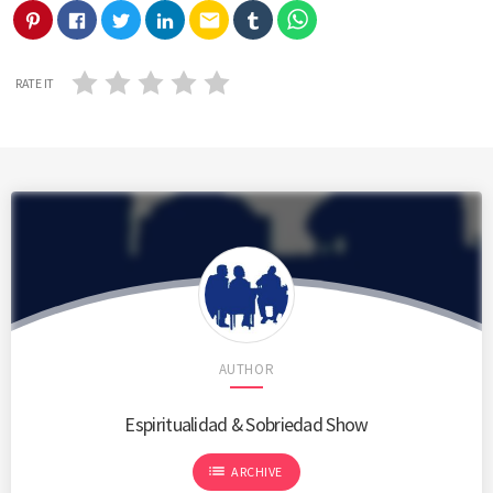
email
RATE IT
AUTHOR
Espiritualidad & Sobriedad Show
list
ARCHIVE