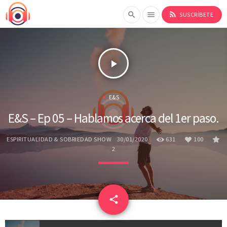
rss_feed
search
menu
SUSCRÍBETE
play_arrow
E&S
E&S – Ep 05 – Hablamos acerca del 1er paso.
ESPIRITUALIDAD & SOBRIEDAD SHOW
30/01/2020
631
100
2
email
share
100