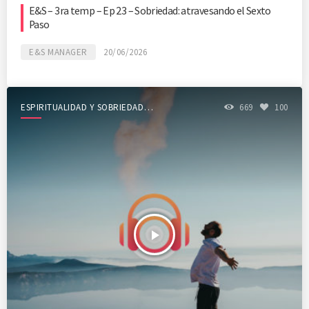
E&S – 3ra temp – Ep 23 – Sobriedad: atravesando el Sexto
Paso
E&S MANAGER
20/06/2026
ESPIRITUALIDAD Y SOBRIEDAD
669
100
SHOW
play_arrow