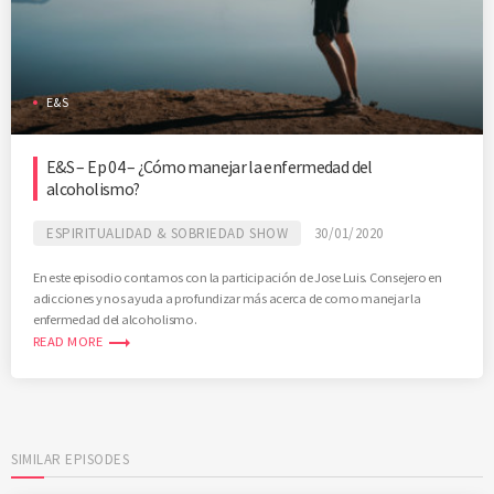
E&S
E&S – Ep 04 – ¿Cómo manejar la enfermedad del
alcoholismo?
ESPIRITUALIDAD & SOBRIEDAD SHOW
30/01/2020
En este episodio contamos con la participación de Jose Luis. Consejero en
adicciones y nos ayuda a profundizar más acerca de como manejar la
enfermedad del alcoholismo.
trending_flat
READ MORE
SIMILAR EPISODES