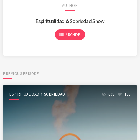
AUTHOR
Espiritualidad & Sobriedad Show
list
ARCHIVE
PREVIOUS EPISODE
ESPIRITUALIDAD Y SOBRIEDAD
668
100
SHOW