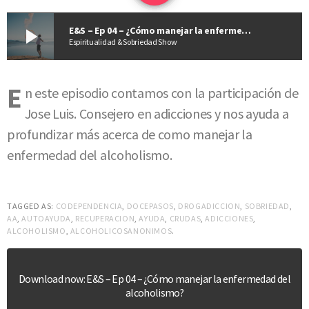
play_arrow
E&S – Ep 04 – ¿Cómo manejar la enfermedad del alcoholismo?
Espiritualidad & Sobriedad Show
E
n este episodio contamos con la participación de
Jose Luis. Consejero en adicciones y nos ayuda a
profundizar más acerca de como manejar la
enfermedad del alcoholismo.
TAGGED AS:
CODEPENDENCIA
,
DOCEPASOS
,
DROGADICCION
,
SOBRIEDAD
,
AA
,
AUTOAYUDA
,
RECUPERACION
,
AYUDA
,
CRUDAS
,
ADICCIONES
,
ALCOHOLISMO
,
ALCOHOLICOSANONIMOS
.
Download now: E&S – Ep 04 – ¿Cómo manejar la enfermedad del
alcoholismo?