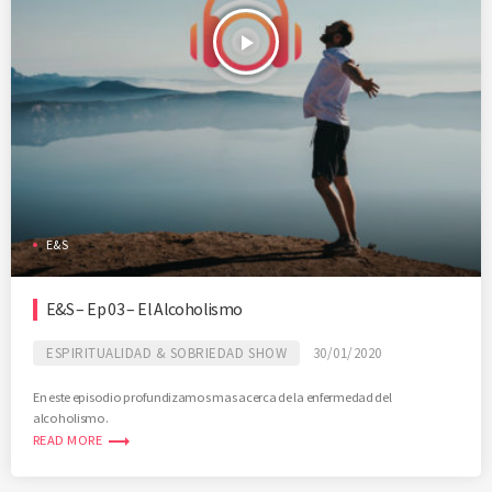
play_arrow
E&S
E&S – Ep 03 – El Alcoholismo
ESPIRITUALIDAD & SOBRIEDAD SHOW
30/01/2020
En este episodio profundizamos mas acerca de la enfermedad del
alcoholismo.
trending_flat
READ MORE