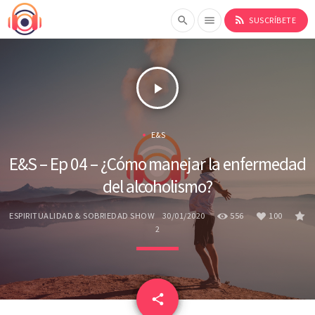
rss_feed
search
menu
SUSCRÍBETE
play_arrow
E&S
E&S – Ep 04 – ¿Cómo manejar la enfermedad
del alcoholismo?
ESPIRITUALIDAD & SOBRIEDAD SHOW
30/01/2020
556
100
2
email
share
100