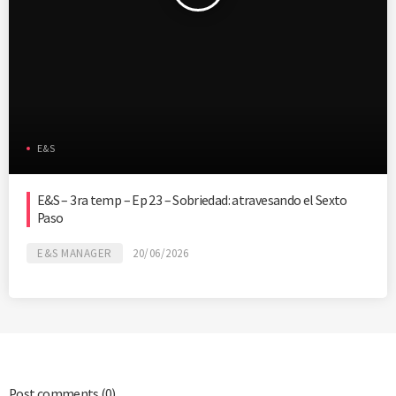
E&S
E&S – 3ra temp – Ep 23 – Sobriedad: atravesando el Sexto
Paso
E&S MANAGER
20/06/2026
Post comments
(0)