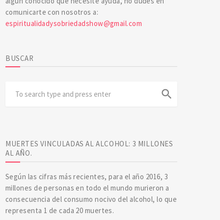
algún conocido que necesite ayuda, no dudes en
comunicarte con nosotros a:
espiritualidadysobriedadshow@gmail.com
BUSCAR
search
MUERTES VINCULADAS AL ALCOHOL: 3 MILLONES
AL AÑO.
Según las cifras más recientes, para el año 2016, 3
millones de personas en todo el mundo murieron a
consecuencia del consumo nocivo del alcohol, lo que
representa 1 de cada 20 muertes.