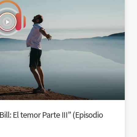
play_arrow
ill: El temor Parte III” (Episodio