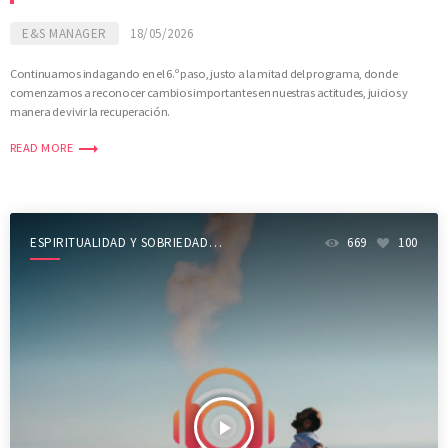
E&S MANAGER
18/05/2026
Continuamos indagando en el 6.º paso, justo a la mitad del programa, donde
comenzamos a reconocer cambios importantes en nuestras actitudes, juicios y
manera de vivir la recuperación.
trending_flat
READ MORE
ESPIRITUALIDAD Y SOBRIEDAD
669
100
SHOW
play_arrow