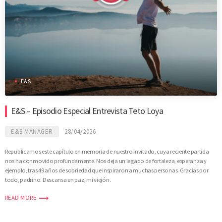
E&S
E&S – Episodio Especial Entrevista Teto Loya
E&S MANAGER
28/04/2026
Republicamos este capítulo en memoria de nuestro invitado, cuya reciente partida
nos ha conmovido profundamente. Nos deja un legado de fortaleza, esperanza y
ejemplo, tras 49 años de sobriedad que inspiraron a muchas personas. Gracias por
todo, padrino. Descansa en paz, mi viejón.
trending_flat
READ MORE