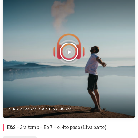
play_arrow
DOCE PASOS Y DOCE TRADICIONES
E&S – 3ra temp – Ep 7 – el 4to paso (11va parte).