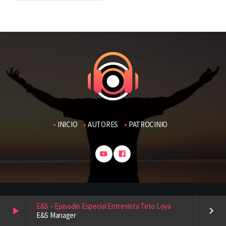
INICIO
AUTORES
PATROCINIO
E&S Show es hecho en México con
♥
E&S – Episodio Especial Entrevista Teto Loya
play_arrow
keyboard_arrow_right
E&S Manager