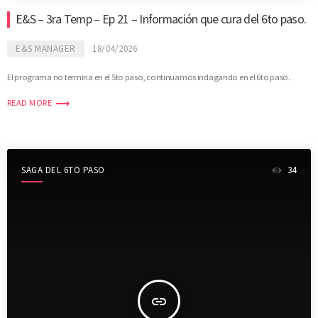
E&S – 3ra Temp – Ep 21 – Información que cura del 6to paso.
E&S MANAGER
18/04/2026
El programa no termina en el 5to paso, continuamos indagando en el 6to paso.
trending_flat
READ MORE
SAGA DEL 6TO PASO
34
insert_link