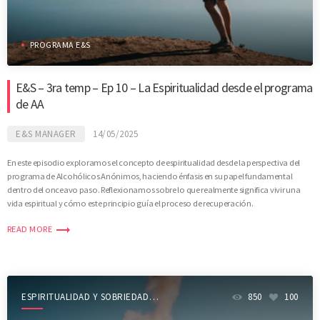
PROGRAMA E&S
E&S – 3ra temp – Ep 10 – La Espiritualidad desde el programa
de AA
E&S MANAGER
14/05/2025
En este episodio exploramos el concepto de espiritualidad desde la perspectiva del
programa de Alcohólicos Anónimos, haciendo énfasis en su papel fundamental
dentro del onceavo paso. Reflexionamos sobre lo que realmente significa vivir una
vida espiritual y cómo este principio guía el proceso de recuperación.
trending_flat
READ MORE
ESPIRITUALIDAD Y SOBRIEDAD
850
100
SHOW