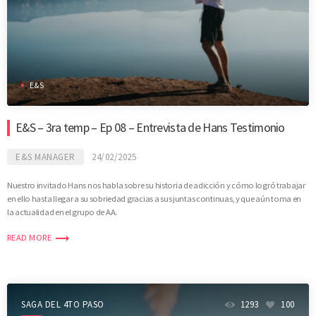
E&S
E&S – 3ra temp – Ep 08 – Entrevista de Hans Testimonio
E&S MANAGER
24/02/2025
Nuestro invitado Hans nos habla sobre su historia de adicción y cómo logró trabajar
en ello hasta llegar a su sobriedad gracias a sus juntas continuas, y que aún toma en
la actualidad en el grupo de AA.
trending_flat
READ MORE
SAGA DEL 4TO PASO
1293
100