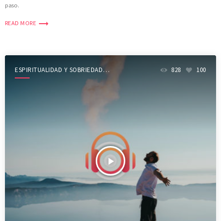
paso.
trending_flat
READ MORE
ESPIRITUALIDAD Y SOBRIEDAD
828
100
SHOW
play_arrow