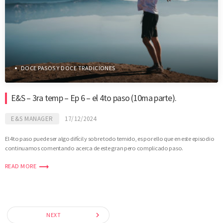
DOCE PASOS Y DOCE TRADICIONES
E&S – 3ra temp – Ep 6 – el 4to paso (10ma parte).
E&S MANAGER
17/12/2024
El 4to paso puede ser algo difícil y sobre todo temido, es por ello que en este episodio
continuamos comentando acerca de este gran pero complicado paso.
trending_flat
READ MORE
navigate_next
NEXT