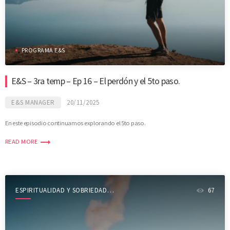
PROGRAMA E&S
E&S – 3ra temp – Ep 16 – El perdón y el 5to paso.
E&S MANAGER
20/11/2025
En este episodio continuamos explorando el 5to paso.
trending_flat
READ MORE
ESPIRITUALIDAD Y SOBRIEDAD
67
SHOW 3RA TEMPORADA