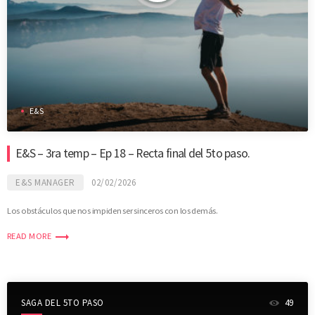
E&S
E&S – 3ra temp – Ep 18 – Recta final del 5to paso.
E&S MANAGER
02/02/2026
Los obstáculos que nos impiden ser sinceros con los demás.
trending_flat
READ MORE
SAGA DEL 5TO PASO
49