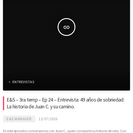
insert_link
ENTREVISTAS
E&S – 3ra temp – Ep 24 – Entrevista: 49 años de sobriedad:
La historia de Juan C. y su camino.
E&S MANAGER
12/07/2026
En este episodio conversamos con Juan C., quien comparte su historia de vida. Con