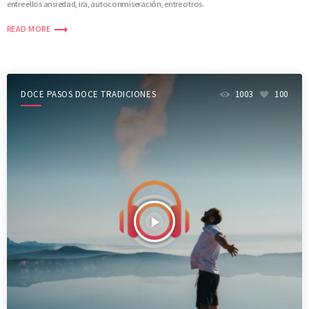
entre ellos ansiedad, ira, autoconmiseración, entre otros.
trending_flat
READ MORE
DOCE PASOS DOCE TRADICIONES
1003
100
play_arrow