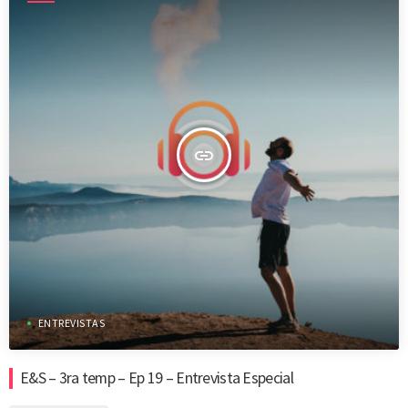
insert_link
ENTREVISTAS
E&S – 3ra temp – Ep 19 – Entrevista Especial