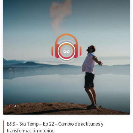
insert_link
E&S
E&S – 3ra Temp – Ep 22 – Cambio de actitudes y
transformación interior.