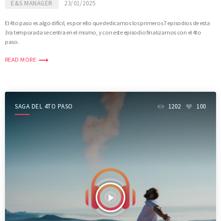
E&S MANAGER
23/01/2025
El 4to paso es algo difícil, es por ello que dedicamos los primeros 7 episodios de esta
3ra temporada se centra en el mismo, y con este episodio finalizamos con el 4to
paso.
trending_flat
READ MORE
SAGA DEL 4TO PASO
1202
100
play_arrow