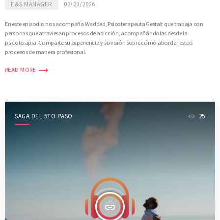
E&S MANAGER
02/03/2026
En este episodio nos acompaña Wadded, Psicoterapeuta Gestalt que trabaja con
personas que atraviesan procesos de adicción, acompañándolas desde la
psicoterapia. Comparte su experiencia y su visión sobre cómo abordar estos
procesos de manera profesional.
trending_flat
READ MORE
SAGA DEL 5TO PASO
25
insert_link