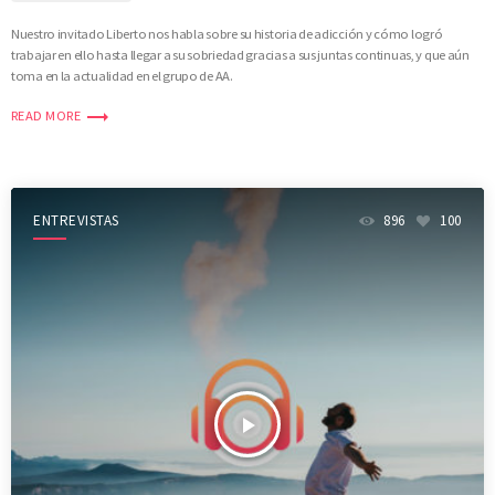
Nuestro invitado Liberto nos habla sobre su historia de adicción y cómo logró
trabajar en ello hasta llegar a su sobriedad gracias a sus juntas continuas, y que aún
toma en la actualidad en el grupo de AA.
trending_flat
READ MORE
ENTREVISTAS
896
100
play_arrow