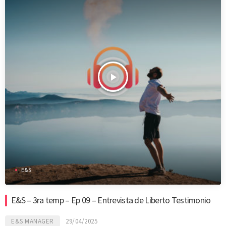
play_arrow
E&S
E&S – 3ra temp – Ep 09 – Entrevista de Liberto Testimonio
E&S MANAGER
29/04/2025