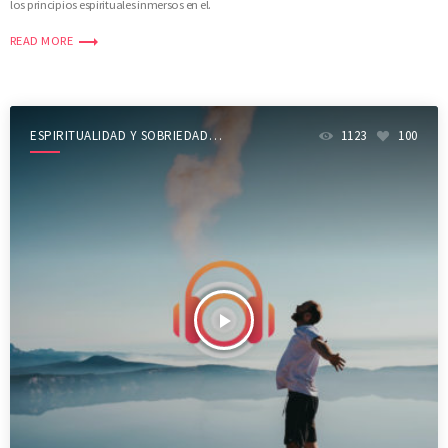
los principios espirituales inmersos en el.
trending_flat
READ MORE
ESPIRITUALIDAD Y SOBRIEDAD
1123
100
SHOW
play_arrow