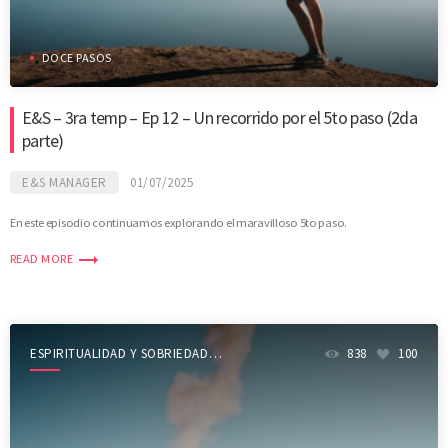
DOCE PASOS
E&S – 3ra temp – Ep 12 – Un recorrido por el 5to paso (2da
parte)
E&S MANAGER
01/07/2025
En este episodio continuamos explorando el maravilloso 5to paso.
trending_flat
READ MORE
ESPIRITUALIDAD Y SOBRIEDAD
838
100
SHOW