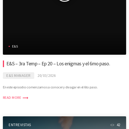
E&S
E&S – 3ra Temp – Ep 20 – Los enigmas y el 6mo paso.
E&S MANAGER
20/03/2026
En este episodio comenzamos a conocer y divagar en el 6to paso.
trending_flat
READ MORE
ENTREVISTAS
42