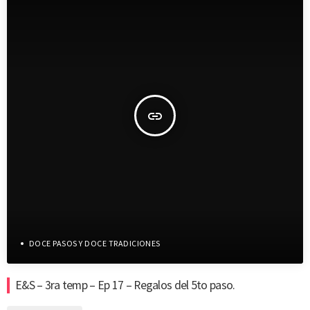
insert_link
DOCE PASOS Y DOCE TRADICIONES
E&S – 3ra temp – Ep 17 – Regalos del 5to paso.